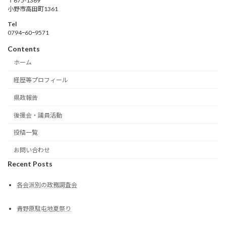
〒675-1369
小野市高田町1361
Tel
0794ｰ60ｰ9571
Contents
ホーム
経歴等プロフィール
県政報告
後援会・議員活動
投稿一覧
お問い合わせ
Recent Posts
各会派別の政務調査会
青野原駐屯地夏祭り