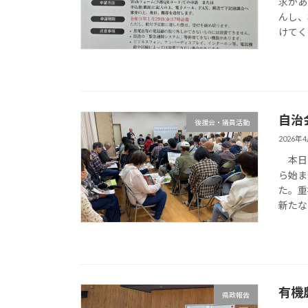
求があ
んし、
けてく
自治
後援会・議員活動
2026年
本日１
ら始ま
た。重
新たな
有機
県政報告