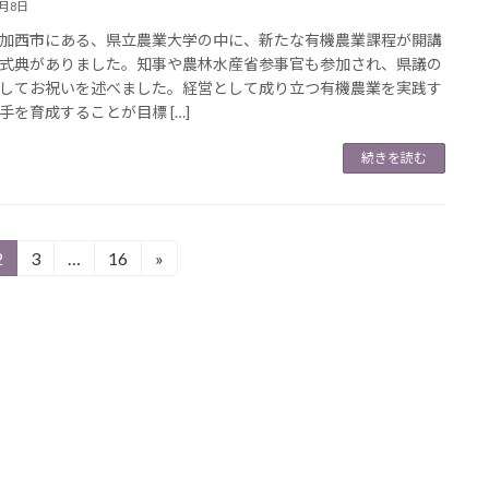
4月8日
西市にある、県立農業大学の中に、新たな有機農業課程が開講
式典がありました。知事や農林水産省参事官も参加され、県議の
してお祝いを述べました。経営として成り立つ有機農業を実践す
手を育成することが目標 […]
続きを読む
2
3
…
16
»
固
固
固
定
定
定
ペ
ペ
ペ
ー
ー
ー
ジ
ジ
ジ