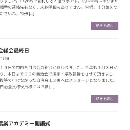
りました。PayPayで納付しろと言う事です。私は未納はありませ
相手の連絡先もなく、未納明細もありません。皆様、十分気をつ
ださいね。特殊 […]
続きを読む
会総会最終日
4月19日
９日で市内各自治会の総会が終わりました。今年も１月３日か
り、本日まで６６の自治会で挨拶・県政報告をさせて頂きまし
複等で行けなかった自治会１３町へはメッセージとなりました。
自治会長様役員様にはお世 […]
続きを読む
農業アカデミー開講式