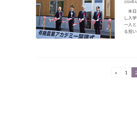
2026年
本日加
し入学
一人と
る担い
投
«
1
固
定
稿
ペ
の
ー
ジ
ペ
ー
ジ