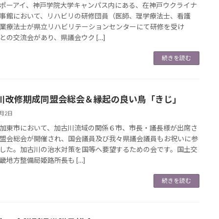
ーアイ、神戸学院大学キャンパス内にある、在神戸ウクライナ
事館において、リハビリの研修団員（医師、理学療法士、看護
業療法士が県立リハビリテーションセンターにて研修を受け
との交流会があり、県議会ウク […]
続きを読む
川改修期成同盟会総会＆縁起の良い鳥「きじ」
7月2日
東市において、加古川流域の関係６市、市長・議長様が出席さ
盟会総会が開催され、国会議員及び我々県議会議員もお祝いに参
した。加古川の治水対策を国等へ要望するための会です。国土交
畿地方整備局姫路所長も […]
続きを読む