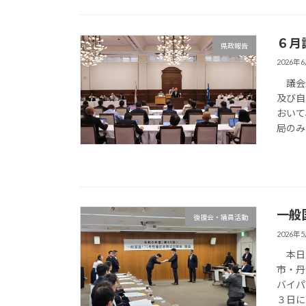
６月
県政報告
2026年
議会最
及び自
おいて
局のみ
一般
後援会・議員活動
2026年
本日、
市・丹
バイパ
３日に