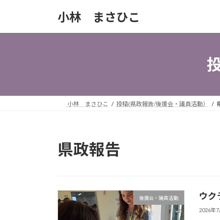
コ
ナ
小林 まさひこ
ン
ビ
テ
ゲ
ン
ー
ツ
シ
へ
ョ
ス
ン
キ
に
ッ
移
小林 まさひこ
投稿(県政報告/後援会・議員活動）
プ
動
県政報告
ウク
後援会・議員活動
2026年