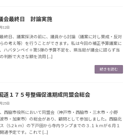
議会最終日 討論実施
6月12日
終日、議案採決の前に、議員から討論（議案に対し賛成・反対
らの考え等）を行うことができます。私は今回の補正予算議案に
、ハバタンペイ＋第5弾の予算不足を、県当局が議会に諮らず当
の判断で大きな額を流用 […]
続きを読む
国道１７５号整備促進期成同盟会総会
5月25日
西脇市役所において同盟会（神戸市・西脇市・三木市・小野
波市・加東市）の総会があり、顧問として参加しました。西脇北
ス（5.2ｋｍ）の下戸田から寺内ランプまでの３.１ｋｍが６月１
開通予定です。これで […]