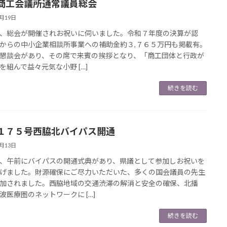
商工会議所通常議員総会
6月19日
総会が開催されお祝いに伺いました。令和７年度の決算が認
からの中小企業相談所事業への補助金約３,７６５万円も掲載有。
懇談会があり、その席で来賓の挨拶となり、「商工団体と行政が
を組んで益々元気な小野 […]
続きを読む
１７５号西脇北バイパス開通
6月13日
午前にバイパスの開通式典があり、県議として参加しお祝いを
げました。財源確保にご尽力いただいた、多くの国会議員の先生
加されました。西脇地域の交通渋滞の解消と安全の確保、北播
波医療圏のネットワークに […]
続きを読む