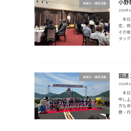
小野
後援会・議員活動
2026年
本日、
定、県
その後
タッグ
国道
後援会・議員活動
2026年
本日、
申し上
方も参
磨・丹