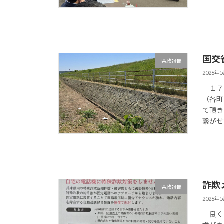
国交
県政報告
2026年
１７日
（各町
て頂き
繋がせ
詐欺
県政報告
2026年
良くあ