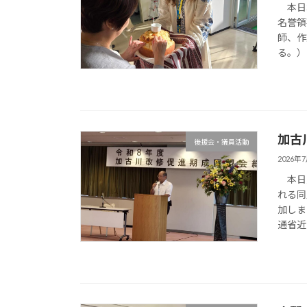
本日ポ
名誉領
師、作
る。）
加古
後援会・議員活動
2026年
本日加
れる同
加しま
通省近