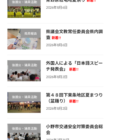
新着!!
後援会・議員活動
2026年8月6日
県議会文教常任委員会県内調
県政報告
査
新着!!
2026年8月6日
外国人による「日本語スピー
後援会・議員活動
チ発表会」
新着!!
2026年8月2日
第４８回下東条地区夏まつり
後援会・議員活動
（盆踊り）
新着!!
2026年8月2日
小野市交通安全対策委員会総
後援会・議員活動
会
2026年7月31日