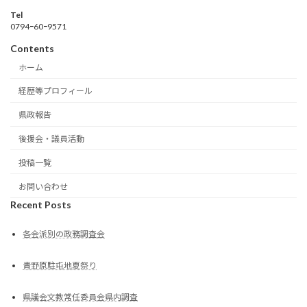
Tel
0794ｰ60ｰ9571
Contents
ホーム
経歴等プロフィール
県政報告
後援会・議員活動
投稿一覧
お問い合わせ
Recent Posts
各会派別の政務調査会
青野原駐屯地夏祭り
県議会文教常任委員会県内調査