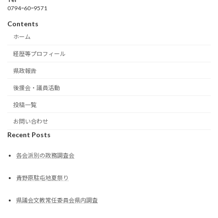
0794ｰ60ｰ9571
Contents
ホーム
経歴等プロフィール
県政報告
後援会・議員活動
投稿一覧
お問い合わせ
Recent Posts
各会派別の政務調査会
青野原駐屯地夏祭り
県議会文教常任委員会県内調査