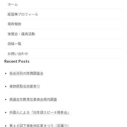
ホーム
経歴等プロフィール
県政報告
後援会・議員活動
投稿一覧
お問い合わせ
Recent Posts
各会派別の政務調査会
青野原駐屯地夏祭り
県議会文教常任委員会県内調査
外国人による「日本語スピーチ発表会」
第４８回下東条地区夏まつり（盆踊り）