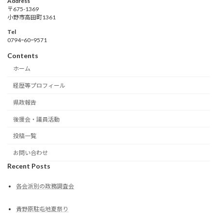
Address
〒675-1369
小野市高田町1361
Tel
0794ｰ60ｰ9571
Contents
ホーム
経歴等プロフィール
県政報告
後援会・議員活動
投稿一覧
お問い合わせ
Recent Posts
各会派別の政務調査会
青野原駐屯地夏祭り