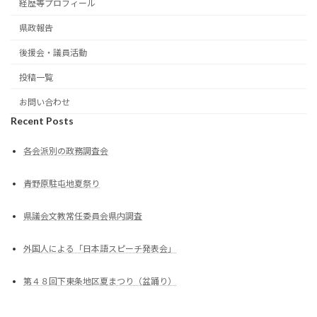
経歴等プロフィール
県政報告
後援会・議員活動
投稿一覧
お問い合わせ
Recent Posts
各会派別の政務調査会
青野原駐屯地夏祭り
県議会文教常任委員会県内調査
外国人による「日本語スピーチ発表会」
第４８回下東条地区夏まつり（盆踊り）