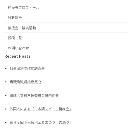
経歴等プロフィール
県政報告
後援会・議員活動
投稿一覧
お問い合わせ
Recent Posts
各会派別の政務調査会
青野原駐屯地夏祭り
県議会文教常任委員会県内調査
外国人による「日本語スピーチ発表会」
第４８回下東条地区夏まつり（盆踊り）