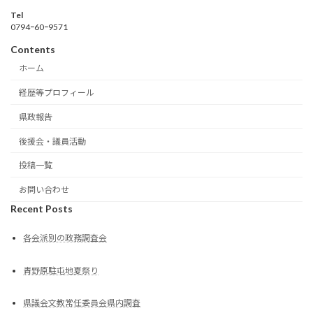
Tel
0794ｰ60ｰ9571
Contents
ホーム
経歴等プロフィール
県政報告
後援会・議員活動
投稿一覧
お問い合わせ
Recent Posts
各会派別の政務調査会
青野原駐屯地夏祭り
県議会文教常任委員会県内調査