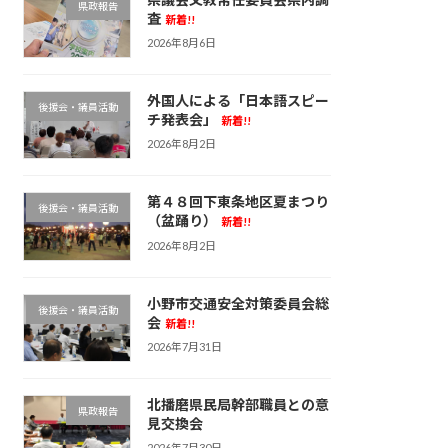
県政報告
査
新着!!
2026年8月6日
外国人による「日本語スピー
後援会・議員活動
チ発表会」
新着!!
2026年8月2日
第４８回下東条地区夏まつり
後援会・議員活動
（盆踊り）
新着!!
2026年8月2日
小野市交通安全対策委員会総
後援会・議員活動
会
新着!!
2026年7月31日
北播磨県民局幹部職員との意
県政報告
見交換会
2026年7月30日