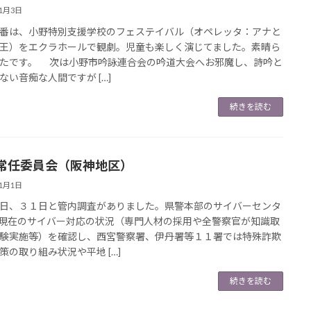
11月3日
は、小野特別支援学校のフェステイバル（オペレッタ：アナと
王）をエクラホールで観劇。児童も楽しく演じてました。素晴ら
たです。 次は小野市吟詠連合会の吟道大会へお邪魔し、詩吟と
ない音痴な人間ですが […]
続きを読む
常任委員会（阪神地区）
11月1日
、３１日と管内調査がありました。県警本部のサイバーセンタ
現在のサイバー対応の状況（専門人材の採用や全警察官が知識取
験実施等）を確認し、西宮警察署、伊丹署等１１署では特殊詐欺
策の取り組み状況や平地 […]
続きを読む