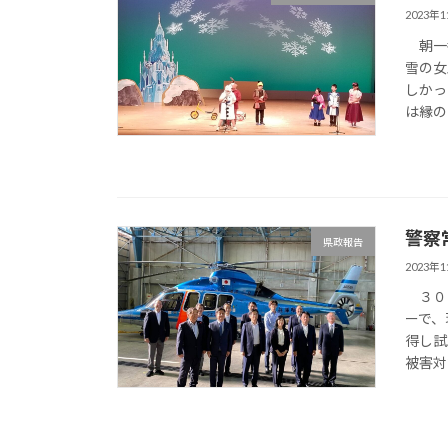
2023年
朝一番
雪の女
しかっ
は縁の
警察
県政報告
2023年
３０日
ーで、
得し試
被害対