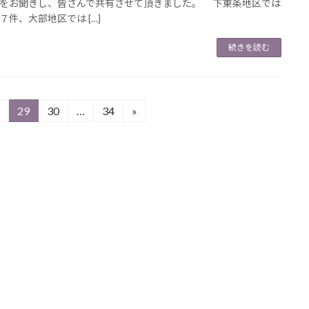
をお聞きし、皆さんで共有させて頂きました。 下東条地区では
７件、大部地区では […]
続きを読む
29
30
…
34
»
固
固
固
定
定
定
ペ
ペ
ペ
ー
ー
ー
ジ
ジ
ジ