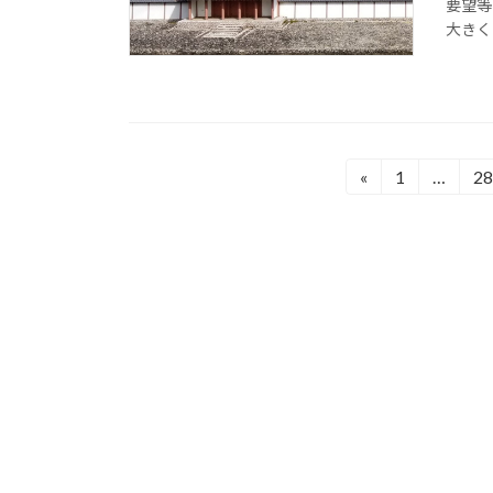
要望等
大きく
投
«
1
…
28
固
固
定
定
稿
ペ
ペ
の
ー
ー
ジ
ジ
ペ
ー
ジ
送
り