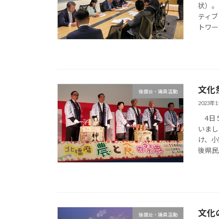
状）。
ティブ
トワー
文化
後援会・議員活動
2023年
4日５
いまし
け、小
後県民
文化
後援会・議員活動