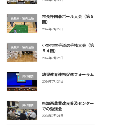
市長杯囲碁ボール大会（第５
後援会・議員活動
回）
2026年7月29日
小野市空手道選手権大会（第
後援会・議員活動
５４回）
2026年7月26日
幼児教育連携促進フォーラム
県政報告
2026年7月24日
県加西農業改良普及センター
県政報告
での勉強会
2026年7月21日