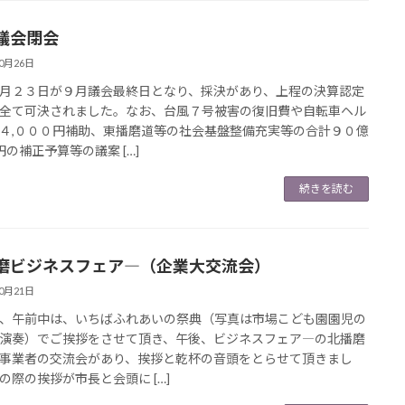
議会閉会
10月26日
２３日が９月議会最終日となり、採決があり、上程の決算認定
全て可決されました。なお、台風７号被害の復旧費や自転車ヘル
４,０００円補助、東播磨道等の社会基盤整備充実等の合計９０億
円の補正予算等の議案 […]
続きを読む
磨ビジネスフェア―（企業大交流会）
10月21日
午前中は、いちばふれあいの祭典（写真は市場こども園園児の
演奏）でご挨拶をさせて頂き、午後、ビジネスフェア―の北播磨
事業者の交流会があり、挨拶と乾杯の音頭をとらせて頂きまし
の際の挨拶が市長と会頭に […]