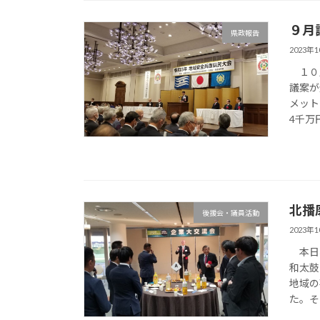
９月
県政報告
2023年
１０月
議案が
メット
4千万
北播
後援会・議員活動
2023年
本日、
和太鼓
地域の
た。そ