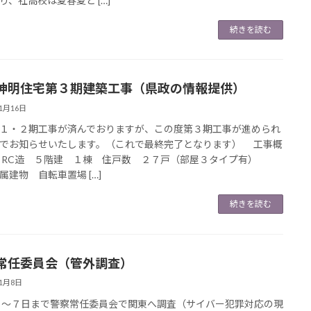
り、社高校は夏春夏と […]
続きを読む
神明住宅第３期建築工事（県政の情報提供）
11月16日
・２期工事が済んでおりますが、この度第３期工事が進められ
でお知らせいたします。（これで最終完了となります） 工事概
RC造 ５階建 １棟 住戸数 ２７戸（部屋３タイプ有）
物 自転車置場 […]
続きを読む
常任委員会（管外調査）
11月8日
～７日まで警察常任委員会で関東へ調査（サイバー犯罪対応の現