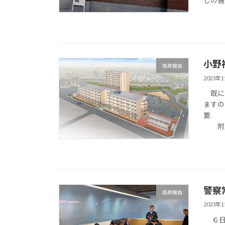
じの通
小野
県政報告
2023年
既に１
ますの
要 
附属建
警察
県政報告
2023年
６日