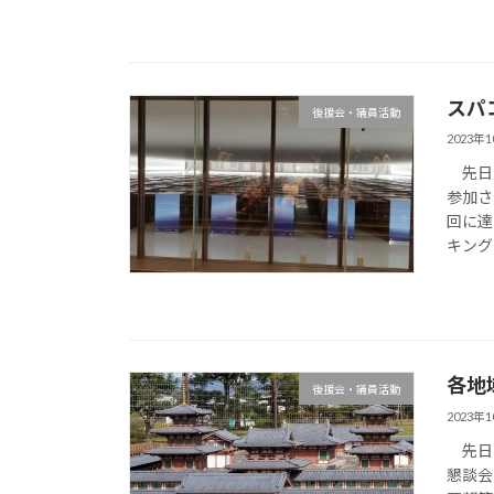
スパ
後援会・議員活動
2023年
先日ス
参加さ
回に達
キング
各地
後援会・議員活動
2023年
先日、
懇談会