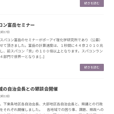
続きを読む
コン富岳セミナー
10月17日
パコン富岳のセミナーがポーアイ理化学研究所であり（公募）
せて頂きました。富岳の計算速度は、１秒間に４４京２０１０兆
し、前スパコン「京」の１００倍以上となります。スパコンラン
４部門で世界一となりま […]
続きを読む
域の自治会長との懇談会開催
10月13日
下東条地区各自治会長、大部地区各自治会長と、県議との行政
をそれぞれ開催しました。 各地域での困り事、課題、県政への