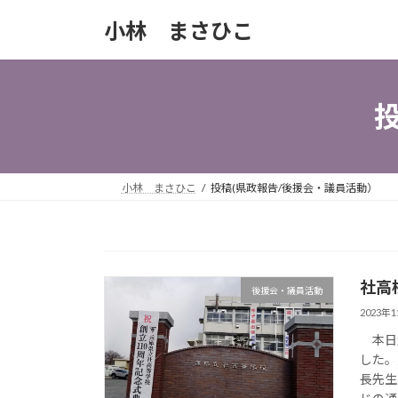
コ
ナ
小林 まさひこ
ン
ビ
テ
ゲ
ン
ー
ツ
シ
へ
ョ
ス
ン
キ
に
ッ
移
小林 まさひこ
投稿(県政報告/後援会・議員活動）
プ
動
社高
後援会・議員活動
2023年
本日創
した。
長先生