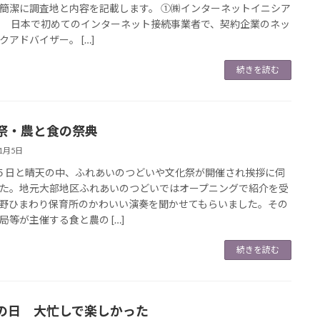
簡潔に調査地と内容を記載します。 ①㈱インターネットイニシア
 日本で初めてのインターネット接続事業者で、契約企業のネッ
クアドバイザー。 […]
続きを読む
祭・農と食の祭典
11月5日
日と晴天の中、ふれあいのつどいや文化祭が開催され挨拶に伺
た。地元大部地区ふれあいのつどいではオープニングで紹介を受
野ひまわり保育所のかわいい演奏を聞かせてもらいました。その
局等が主催する食と農の […]
続きを読む
の日 大忙しで楽しかった